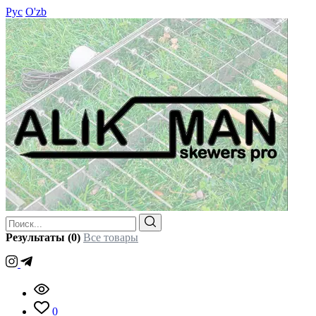
Рус
O'zb
Результаты (0)
Все товары
0