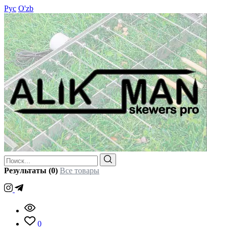
Рус
O'zb
Результаты (0)
Все товары
0