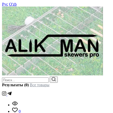
Рус
O'zb
Результаты (0)
Все товары
0