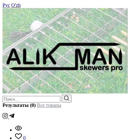
Рус
O'zb
Результаты (0)
Все товары
0