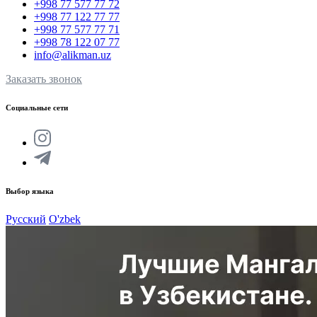
+998 77 577 77 72
+998 77 122 77 77
+998 77 577 77 71
+998 78 122 07 77
info@alikman.uz
Заказать звонок
Социальные сети
Выбор языка
Русский
O'zbek