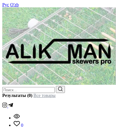
Рус
O'zb
Результаты (0)
Все товары
0