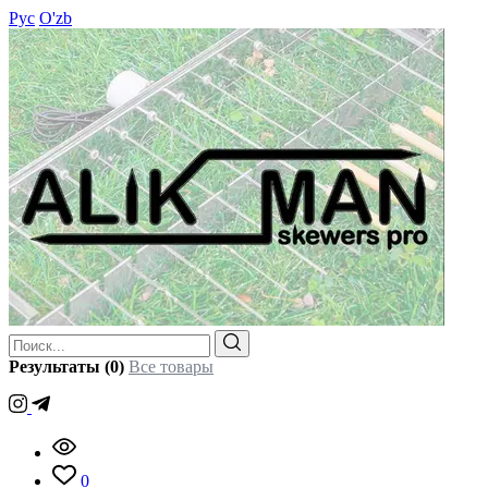
Рус
O'zb
Результаты (0)
Все товары
0