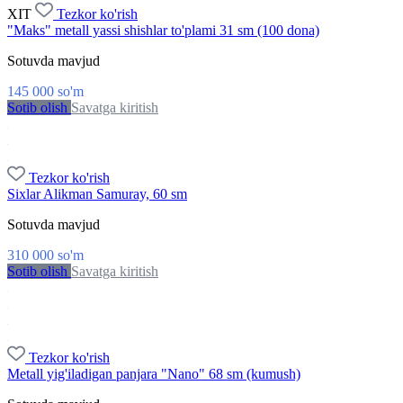
XIT
Tezkor ko'rish
"Maks" metall yassi shishlar to'plami 31 sm (100 dona)
Sotuvda mavjud
145 000
so'm
Sotib olish
Savatga kiritish
Tezkor ko'rish
Sixlar Alikman Samuray, 60 sm
Sotuvda mavjud
310 000
so'm
Sotib olish
Savatga kiritish
Tezkor ko'rish
Metall yig'iladigan panjara "Nano" 68 sm (kumush)