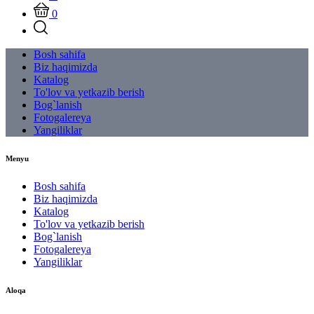
0
Bosh sahifa
Biz haqimizda
Katalog
To'lov va yetkazib berish
Bog`lanish
Fotogalereya
Yangiliklar
Menyu
Bosh sahifa
Biz haqimizda
Katalog
To'lov va yetkazib berish
Bog`lanish
Fotogalereya
Yangiliklar
Aloqa