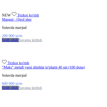
NEW
Tezkor ko'rish
Mangal - Qirol sher
Sotuvda mavjud
200 000
so'm
Sotib olish
Savatga kiritish
Tezkor ko'rish
"Maks" metall yassi shishlar to'plami 40 sm (100 dona)
Sotuvda mavjud
600 000
so'm
Sotib olish
Savatga kiritish