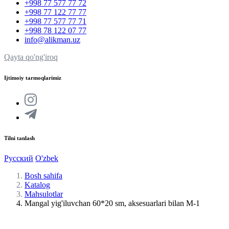
+998 77 577 77 72
+998 77 122 77 77
+998 77 577 77 71
+998 78 122 07 77
info@alikman.uz
Qayta qo'ng'iroq
Ijtimoiy tarmoqlarimiz
Tilni tanlash
Русский
O'zbek
Bosh sahifa
Katalog
Mahsulotlar
Mangal yig'iluvchan 60*20 sm, aksesuarlari bilan M-1