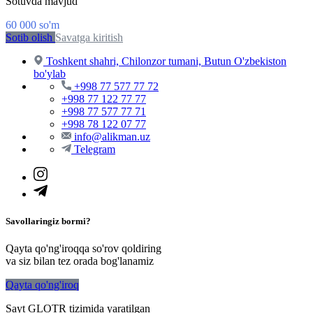
Sotuvda mavjud
60 000
so'm
Sotib olish
Savatga kiritish
Toshkent shahri, Chilonzor tumani, Butun O'zbekiston
bo'ylab
+998 77 577 77 72
+998 77 122 77 77
+998 77 577 77 71
+998 78 122 07 77
info@alikman.uz
Telegram
Savollaringiz bormi?
Qayta qo'ng'iroqqa so'rov qoldiring
va siz bilan tez orada bog'lanamiz
Qayta qo'ng'iroq
Sayt GLOTR tizimida yaratilgan