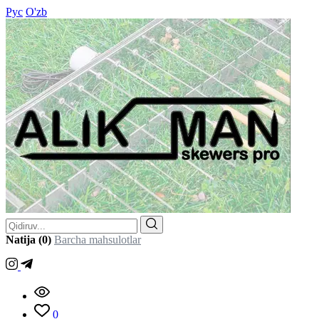
Рус
O'zb
Natija (0)
Barcha mahsulotlar
0