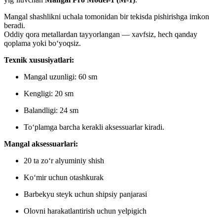
Mangal shashlikni uchala tomonidan bir tekisda pishirishga imkon
beradi.
Oddiy qora metallardan tayyorlangan — xavfsiz, hech qanday
qoplama yoki bo‘yoqsiz.
Texnik xususiyatlari:
Mangal uzunligi: 60 sm
Kengligi: 20 sm
Balandligi: 24 sm
To‘plamga barcha kerakli aksessuarlar kiradi.
Mangal aksessuarlari:
20 ta zo‘r alyuminiy shish
Ko‘mir uchun otashkurak
Barbekyu steyk uchun shipsiy panjarasi
Olovni harakatlantirish uchun yelpigich