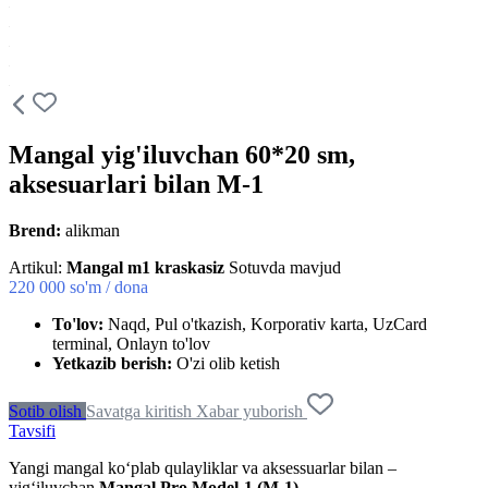
Mangal yig'iluvchan 60*20 sm,
aksesuarlari bilan M-1
Brend:
alikman
Artikul:
Mangal m1 kraskasiz
Sotuvda mavjud
220 000
so'm / dona
To'lov:
Naqd, Pul o'tkazish, Korporativ karta, UzCard
terminal, Onlayn to'lov
Yetkazib berish:
O'zi olib ketish
Sotib olish
Savatga kiritish
Xabar yuborish
Tavsifi
Yangi mangal ko‘plab qulayliklar va aksessuarlar bilan –
yig‘iluvchan
Mangal Pro Model-1 (M-1)
.