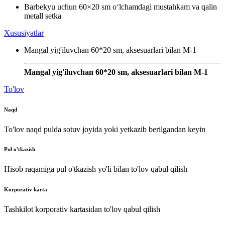
Barbekyu uchun 60×20 sm o‘lchamdagi mustahkam va qalin
metall setka
Xususiyatlar
Mangal yig'iluvchan 60*20 sm, aksesuarlari bilan M-1
Mangal yig'iluvchan 60*20 sm, aksesuarlari bilan M-1
To'lov
Naqd
To'lov naqd pulda sotuv joyida yoki yetkazib berilgandan keyin
Pul o'tkazish
Hisob raqamiga pul o'tkazish yo'li bilan to'lov qabul qilish
Korporativ karta
Tashkilot korporativ kartasidan to'lov qabul qilish