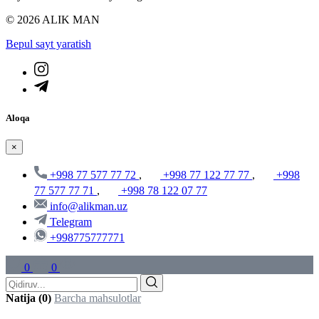
© 2026 ALIK MAN
Bepul sayt yaratish
Aloqa
×
+998 77 577 77 72
,
+998 77 122 77 77
,
+998
77 577 77 71
,
+998 78 122 07 77
info@alikman.uz
Telegram
+998775777771
0
0
Natija (0)
Barcha mahsulotlar