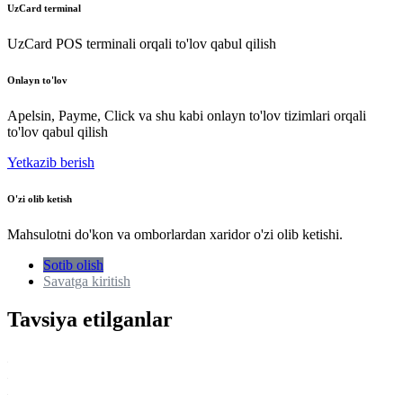
UzCard terminal
UzCard POS terminali orqali to'lov qabul qilish
Onlayn to'lov
Apelsin, Payme, Click va shu kabi onlayn to'lov tizimlari orqali
to'lov qabul qilish
Yetkazib berish
O'zi olib ketish
Mahsulotni do'kon va omborlardan xaridor o'zi olib ketishi.
Sotib olish
Savatga kiritish
Tavsiya etilganlar