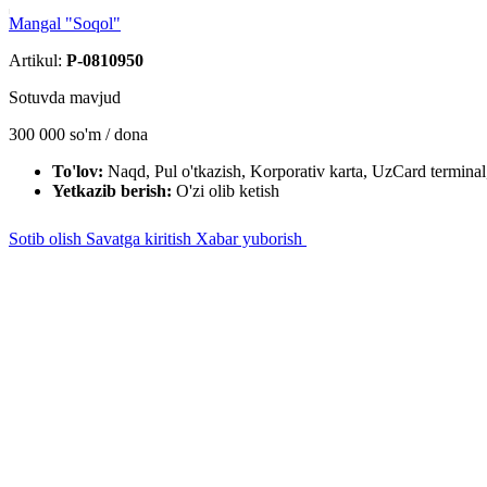
Mangal "Soqol"
Artikul:
P-0810950
Sotuvda mavjud
300 000
so'm / dona
To'lov:
Naqd, Pul o'tkazish, Korporativ karta, UzCard terminal
Yetkazib berish:
O'zi olib ketish
Sotib olish
Savatga kiritish
Xabar yuborish