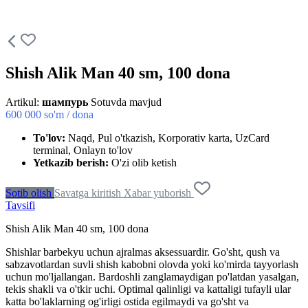
Shish Alik Man 40 sm, 100 dona
Artikul:
шампурь
Sotuvda mavjud
600 000
so'm / dona
To'lov:
Naqd, Pul o'tkazish, Korporativ karta, UzCard
terminal, Onlayn to'lov
Yetkazib berish:
O'zi olib ketish
Sotib olish
Savatga kiritish
Xabar yuborish
Tavsifi
Shish Alik Man 40 sm, 100 dona
Shishlar barbekyu uchun ajralmas aksessuardir. Go'sht, qush va
sabzavotlardan suvli shish kabobni olovda yoki ko'mirda tayyorlash
uchun mo'ljallangan. Bardoshli zanglamaydigan po'latdan yasalgan,
tekis shakli va o'tkir uchi. Optimal qalinligi va kattaligi tufayli ular
katta bo'laklarning og'irligi ostida egilmaydi va go'sht va