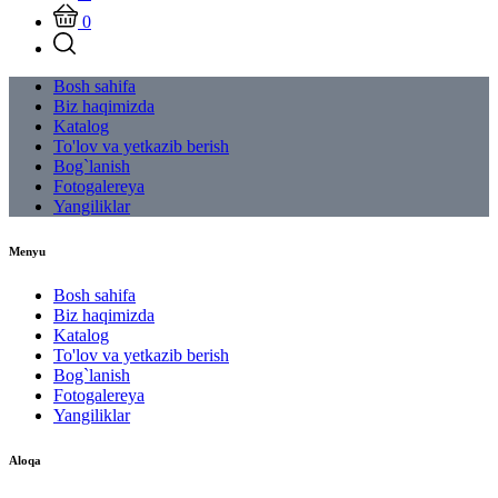
0
Bosh sahifa
Biz haqimizda
Katalog
To'lov va yetkazib berish
Bog`lanish
Fotogalereya
Yangiliklar
Menyu
Bosh sahifa
Biz haqimizda
Katalog
To'lov va yetkazib berish
Bog`lanish
Fotogalereya
Yangiliklar
Aloqa