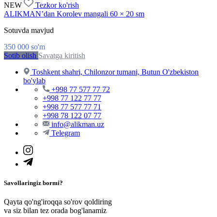
NEW
Tezkor ko'rish
ALIKMAN’dan Korolev mangali 60 × 20 sm
Sotuvda mavjud
350 000
so'm
Sotib olish
Savatga kiritish
Toshkent shahri, Chilonzor tumani, Butun O'zbekiston
bo'ylab
+998 77 577 77 72
+998 77 122 77 77
+998 77 577 77 71
+998 78 122 07 77
info@alikman.uz
Telegram
Savollaringiz bormi?
Qayta qo'ng'iroqqa so'rov qoldiring
va siz bilan tez orada bog'lanamiz