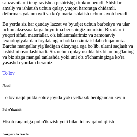
sabzavotlarni teng ravishda pishirishga imkon beradi. Shishlar
amaliy va ishlatish uchun qulay, yuqori haroratga chidamli,
deformatsiyalanmaydi va ko'p marta ishlatish uchun javob beradi.
Bu yerda siz har qanday lazzat va byudjet uchun barbekyu va ular
uchun aksessuarlarga buyurtma berishingiz mumkin. Biz ularni
yuqori sifatli materiallar, o'z ishlanmalarimiz va zamonaviy
texnologiyalardan foydalangan holda o'zimiz ishlab chiqaramiz.
Barcha mangallar yig'iladigan dizaynga ega bo'lib, ularni saqlash va
tashishni osonlashtiradi. Siz uchun qulay usulda biz bilan bog'laning
va biz sizga mangal tanlashda yoki uni o'z o'lchamingizga ko'ra
yasashda yordam beramiz.
To'lov
Naqd
To'lov naqd pulda sotuv joyida yoki yetkazib berilgandan keyin
Pul o'tkazish
Hisob raqamiga pul o'tkazish yo'li bilan to'lov qabul qilish
Korporativ karta