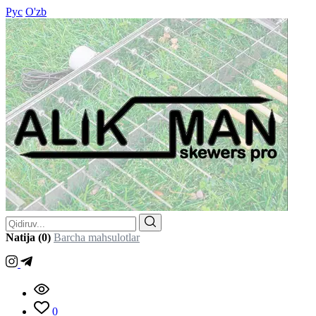
Рус
O'zb
Natija (0)
Barcha mahsulotlar
0