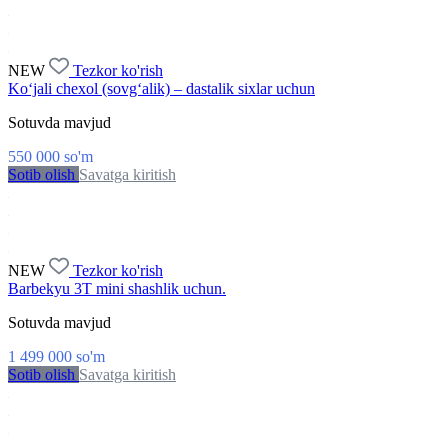
NEW
Tezkor ko'rish
Ko‘jali chexol (sovg‘alik) – dastalik sixlar uchun
Sotuvda mavjud
550 000
so'm
Sotib olish
Savatga kiritish
NEW
Tezkor ko'rish
Barbekyu 3T mini shashlik uchun.
Sotuvda mavjud
1 499 000
so'm
Sotib olish
Savatga kiritish