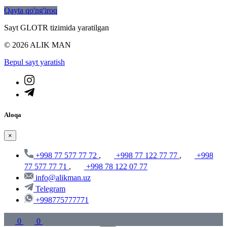
Qayta qo'ng'iroq
Sayt GLOTR tizimida yaratilgan
© 2026 ALIK MAN
Bepul sayt yaratish
Aloqa
×
+998 77 577 77 72
,
+998 77 122 77 77
,
+998
77 577 77 71
,
+998 78 122 07 77
info@alikman.uz
Telegram
+998775777771
0
0