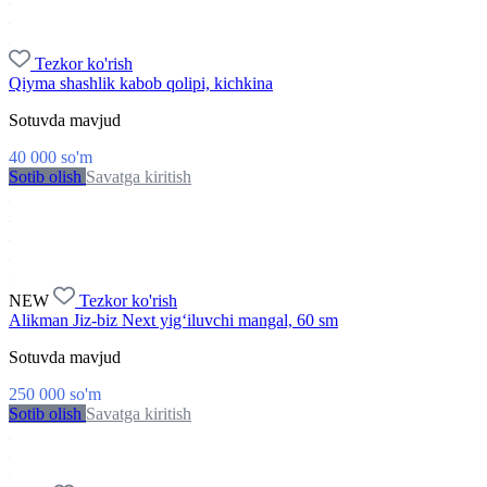
Tezkor ko'rish
Qiyma shashlik kabob qolipi, kichkina
Sotuvda mavjud
40 000
so'm
Sotib olish
Savatga kiritish
NEW
Tezkor ko'rish
Alikman Jiz-biz Next yig‘iluvchi mangal, 60 sm
Sotuvda mavjud
250 000
so'm
Sotib olish
Savatga kiritish