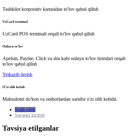
Tashkilot korporativ kartasidan to'lov qabul qilish
UzCard terminal
UzCard POS terminali orqali to'lov qabul qilish
Onlayn to'lov
Apelsin, Payme, Click va shu kabi onlayn to'lov tizimlari orqali
to'lov qabul qilish
Yetkazib berish
O'zi olib ketish
Mahsulotni do'kon va omborlardan xaridor o'zi olib ketishi.
Sotib olish
Savatga kiritish
Tavsiya etilganlar