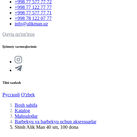
+998 77 577 77 72
+998 77 122 77 77
+998 77 577 77 71
+998 78 122 07 77
info@alikman.uz
Qayta qo'ng'iroq
Ijtimoiy tarmoqlarimiz
Tilni tanlash
Русский
O'zbek
Bosh sahifa
Katalog
Mahsulotlar
Barbekyu va barbekyu uchun aksessuarlar
Shish Alik Man 40 sm, 100 dona