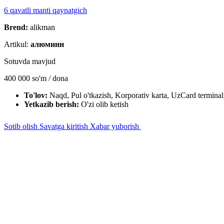
6 qavatli manti qaynatgich
Brend:
alikman
Artikul:
алюминн
Sotuvda mavjud
400 000
so'm / dona
To'lov:
Naqd, Pul o'tkazish, Korporativ karta, UzCard terminal
Yetkazib berish:
O'zi olib ketish
Sotib olish
Savatga kiritish
Xabar yuborish